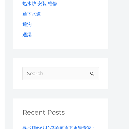
热水炉 安装 维修
通下水道
通沟
通渠
S
e
a
r
Recent Posts
c
h
寻找纽约法拉盛的疏通下水道专家：