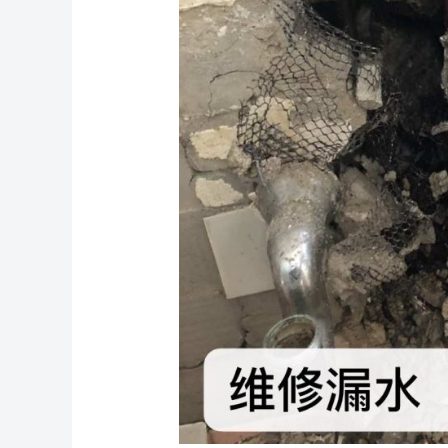
家：
确
保
您
的
管
道
畅
通
无
阻