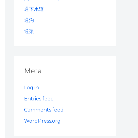
通下水道
通沟
通渠
Meta
Log in
Entries feed
Comments feed
WordPress.org