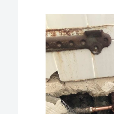
寻
找
纽
约
法
拉
盛
的
疏
通
下
水
道
专