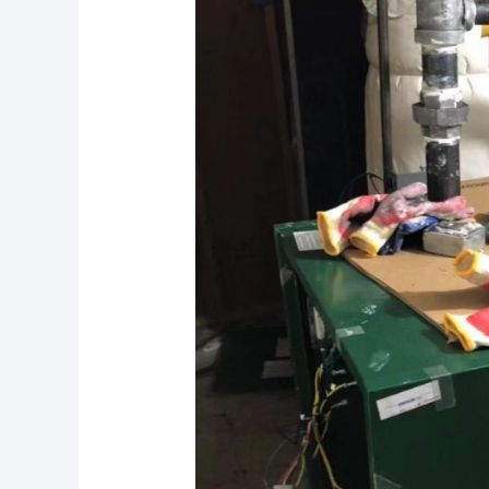
安
装
热
水
炉
服
务：
确
保
您
的
舒
适
与
效