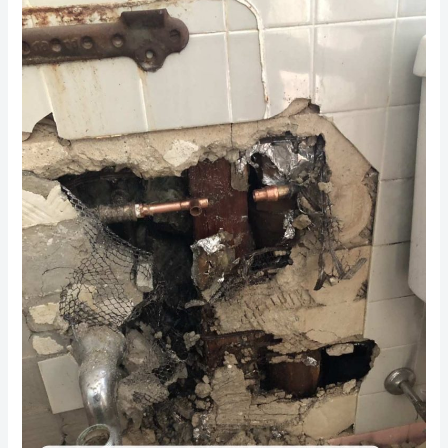
找
纽
约
法
拉
盛
的
疏
通
下
水
道
专
家：
确
保
您