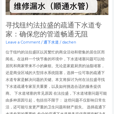
的
管
道
寻找纽约法拉盛的疏通下水道专
畅
家：确保您的管道畅通无阻
通
无
Leave a Comment
/
通下水道
/
dachen
阻
位于纽约的法拉盛区以其繁忙的商业活动和密集的居住区而
闻名。在这样一个快节奏的环境中，下水道堵塞问题可以给
居民和商家带来不小的麻烦。无论是家庭厨房的油脂堵塞，
还是商业区域的大型排水系统阻塞，选择一位可靠的疏通下
水道专家是解决问题的关键。本文将探讨为何在法拉盛寻找
下水道疏通专家至关重要，以及如何挑选合适的服务提供
商。 下水道堵塞的常见原因 在法拉盛，下水道堵塞问题可能
由多种原因引起，包括但不限于： 这些问题不仅影响日常生
活，还可能引发更严重的卫生问题和财产损失。 选择疏通下
水道专家的重要性 专业的疏通下水道服务提供商拥有解决各