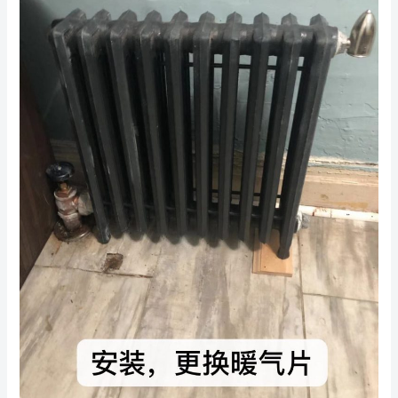
拉
盛
通
水
管
服
务：
您
的
家
庭
和
商
业
的
解
决