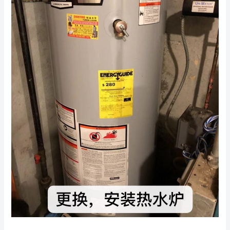
盛
疏
通
下
水
道：
您
的
专
业
选
择