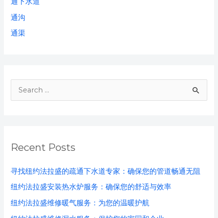
通下水道
通沟
通渠
S
e
a
r
Recent Posts
c
h
寻找纽约法拉盛的疏通下水道专家：确保您的管道畅通无阻
f
纽约法拉盛安装热水炉服务：确保您的舒适与效率
o
纽约法拉盛维修暖气服务：为您的温暖护航
r